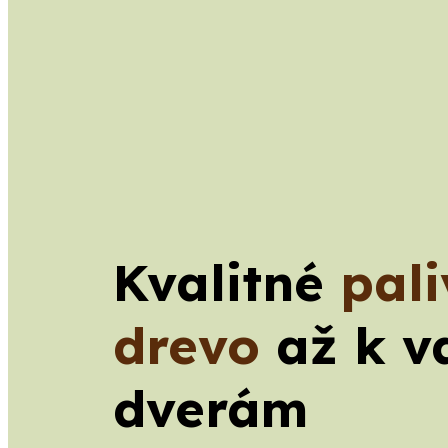
Kvalitné
pal
drevo
až k v
dverám