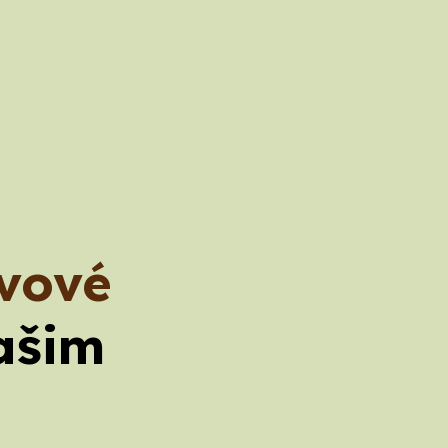
ivové
ašim