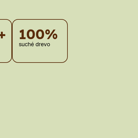
+
100%
suché drevo